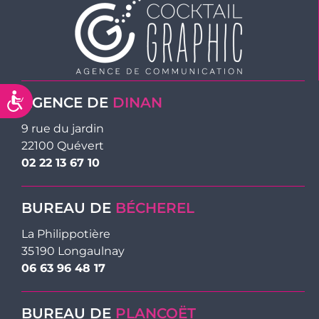
Accessibilité
AGENCE DE
DINAN
9 rue du jardin
22100 Quévert
02 22 13 67 10
BUREAU DE
BÉCHEREL
La Philippotière
35 190 Longaulnay
06 63 96 48 17
BUREAU DE
PLANCOËT