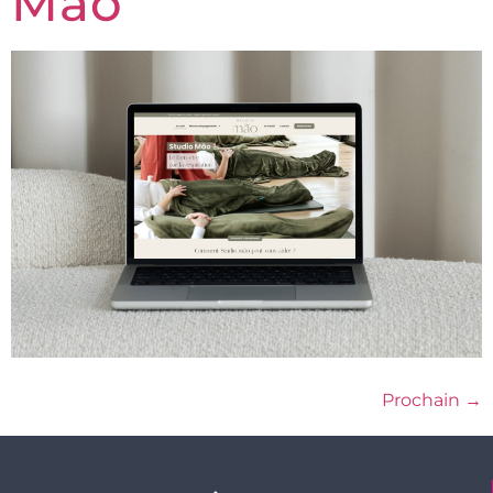
Mao
Prochain
→