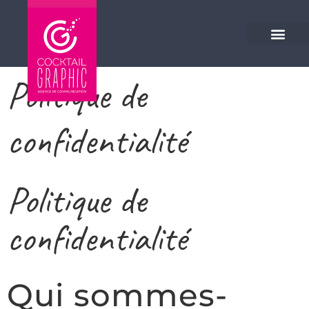
Veuillez
noter
:
Ce
site
Politique de
Web
comprend
confidentialité
un
système
d'accessibilité.
Politique de
confidentialité
Qui sommes-