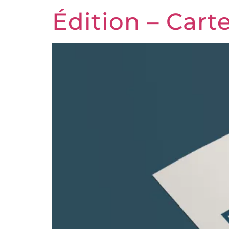
Édition – Car