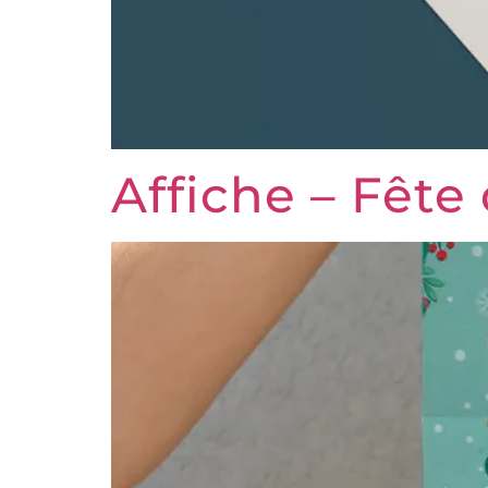
Affiche – Fête