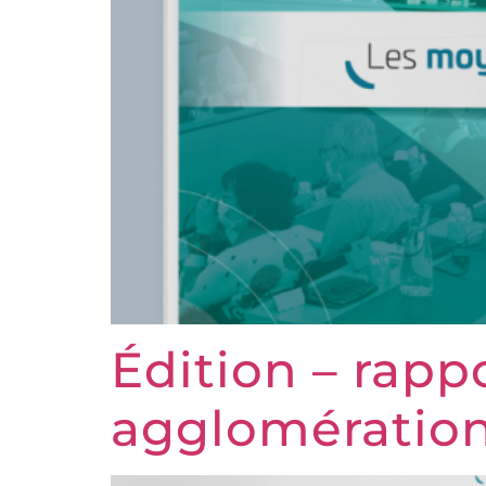
Édition – rappo
agglomératio