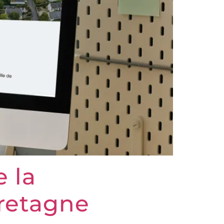
e la
retagne