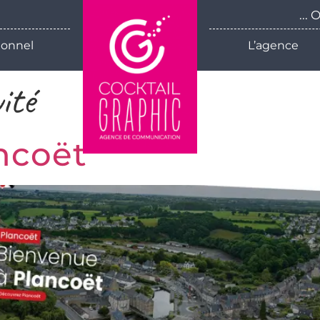
...
ionnel
L’agence
vité
ncoët