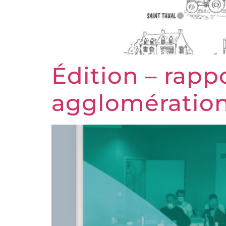
Édition – rappo
agglomératio