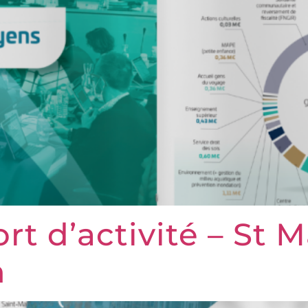
rt d’activité – St 
n