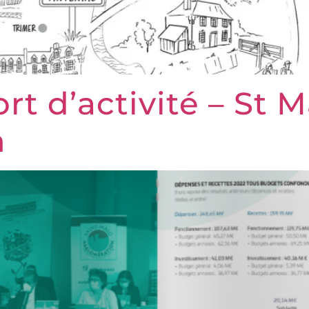
rt d’activité – St 
n