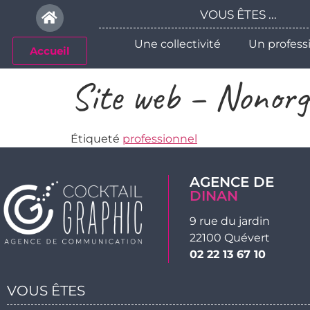
Veuillez
VOUS ÊTES ...
noter
:
Une collectivité
Un profess
Accueil
Ce
site
Site web – Nonorg
Web
comprend
un
Étiqueté
professionnel
système
d'accessibilité.
Appuyez
AGENCE DE
sur
DINAN
Ctrl-
9 rue du jardin
F11
22100 Quévert
pour
02 22 13 67 10
adapter
le
VOUS ÊTES
site
Web