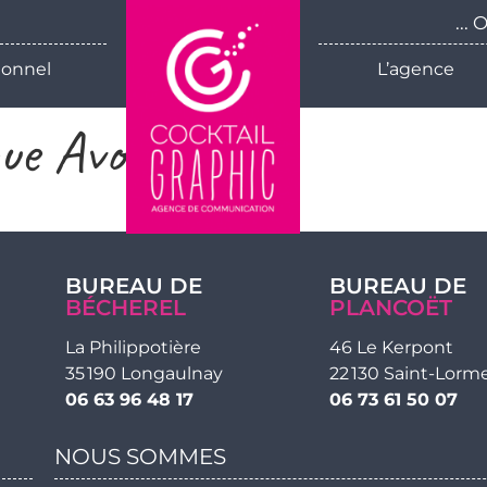
...
ionnel
L’agence
ue Avocat
BUREAU DE
BUREAU DE
BÉCHEREL
PLANCOËT
La Philippotière
46 Le Kerpont
35 190 Longaulnay
22 130 Saint-Lorm
06 63 96 48 17
06 73 61 50 07
NOUS SOMMES