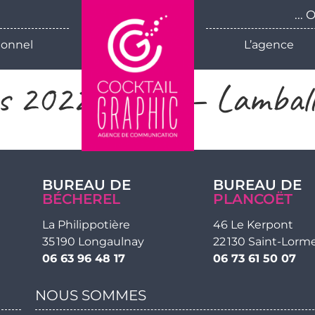
...
ionnel
L’agence
rs 2022 IGAM – Lamball
BUREAU DE
BUREAU DE
BÉCHEREL
PLANCOËT
La Philippotière
46 Le Kerpont
35 190 Longaulnay
22 130 Saint-Lorm
06 63 96 48 17
06 73 61 50 07
NOUS SOMMES