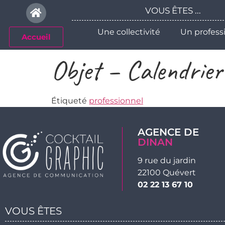
Veuillez
VOUS ÊTES ...
noter
:
Une collectivité
Un profess
Accueil
Ce
site
Objet – Calendrie
Web
comprend
un
Étiqueté
professionnel
système
d'accessibilité.
Appuyez
AGENCE DE
sur
DINAN
Ctrl-
9 rue du jardin
F11
22100 Quévert
pour
02 22 13 67 10
adapter
le
VOUS ÊTES
site
Web