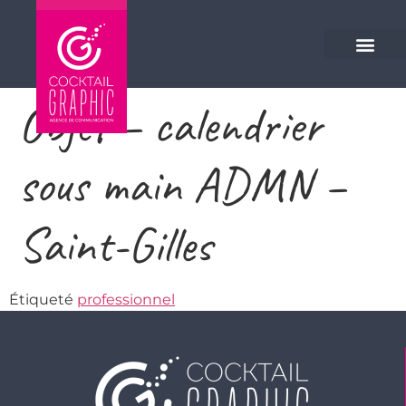
Veuillez
noter
:
Ce
site
Objet – calendrier
Web
comprend
sous main ADMN –
un
système
d'accessibilité.
Saint-Gilles
Étiqueté
professionnel