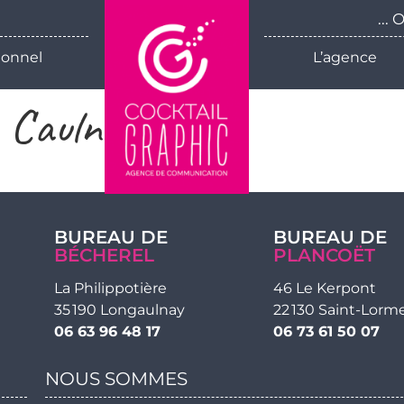
...
ionnel
L’agence
k Caulnes
BUREAU DE
BUREAU DE
BÉCHEREL
PLANCOËT
La Philippotière
46 Le Kerpont
35 190 Longaulnay
22 130 Saint-Lorm
06 63 96 48 17
06 73 61 50 07
NOUS SOMMES