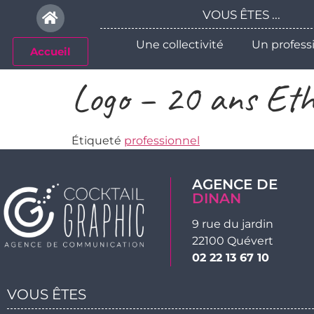
Veuillez
VOUS ÊTES ...
noter
:
Une collectivité
Un profess
Accueil
Ce
site
Logo – 20 ans Eth
Web
comprend
un
Étiqueté
professionnel
système
d'accessibilité.
Appuyez
AGENCE DE
sur
DINAN
Ctrl-
9 rue du jardin
F11
22100 Quévert
pour
02 22 13 67 10
adapter
le
VOUS ÊTES
site
Web