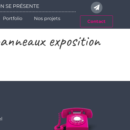
 ON SE PRÉSENTE
Portfolio
Nos projets
Contact
anneaux exposition
el