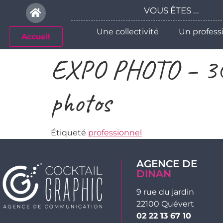
Veuillez
VOUS ÊTES ...
noter
:
Une collectivité
Un profess
Accueil
Ce
site
EXPO PHOTO – 30 a
Web
comprend
un
photos
système
d'accessibilité.
Appuyez
Étiqueté
professionnel
sur
Ctrl-
F11
AGENCE DE
DINAN
pour
adapter
9 rue du jardin
le
22100 Quévert
site
02 22 13 67 10
Web