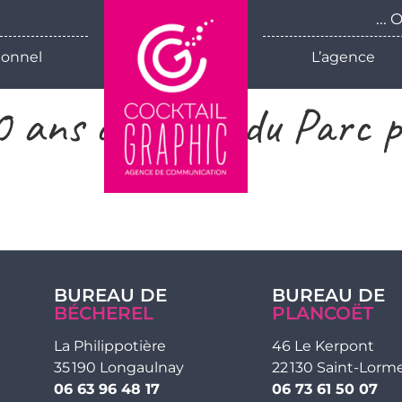
...
ionnel
L’agence
ns de l’Orée du Parc p
BUREAU DE
BUREAU DE
BÉCHEREL
PLANCOËT
La Philippotière
46 Le Kerpont
35 190 Longaulnay
22 130 Saint-Lorm
06 63 96 48 17
06 73 61 50 07