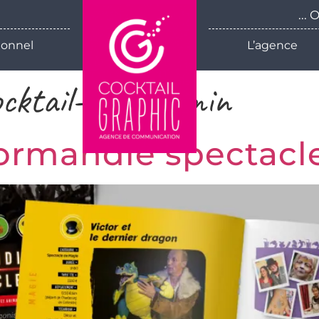
...
ionnel
L’agence
ocktail-test-admin
ormandie spectacl