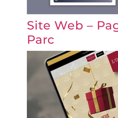
Site Web – Pag
Parc