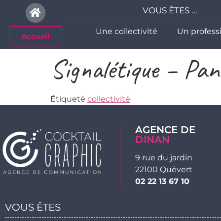
Veuillez
VOUS ÊTES ...
noter
:
Une collectivité
Un profess
Accueil
Ce
site
Signalétique – Pan
Web
comprend
un
Étiqueté
collectivité
système
d'accessibilité.
Appuyez
AGENCE DE
sur
DINAN
Ctrl-
9 rue du jardin
F11
22100 Quévert
pour
02 22 13 67 10
adapter
le
VOUS ÊTES
site
Web