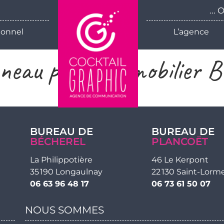
...
ionnel
L’agence
neau projet immobilier B
BUREAU DE
BUREAU DE
BÉCHEREL
PLANCOËT
La Philippotière
46 Le Kerpont
35 190 Longaulnay
22 130 Saint-Lorm
06 63 96 48 17
06 73 61 50 07
NOUS SOMMES