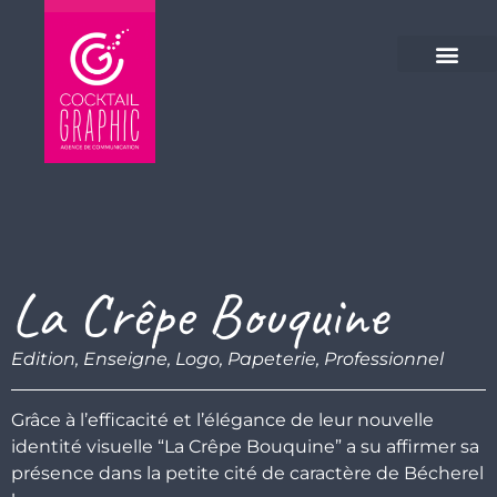
Veuillez
noter
:
Ce
site
Web
comprend
un
système
d'accessibilité.
La Crêpe Bouquine
Edition
,
Enseigne
,
Logo
,
Papeterie
,
Professionnel
Grâce à l’efficacité et l’élégance de leur nouvelle
identité visuelle “La Crêpe Bouquine” a su affirmer sa
présence dans la petite cité de caractère de Bécherel