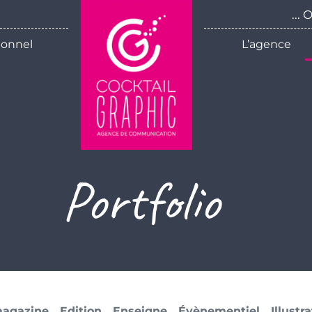
...
ionnel
L’agence
Portfolio
magazine
Edition
Enseigne
Évènementiel
Illustr