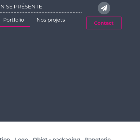
 ON SE PRÉSENTE
Portfolio
Nos projets
Contact
ation
Logo
Objet - packaging
Papeterie