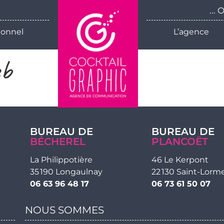
...
ionnel
L’agence
eb
BUREAU DE
BUREAU DE
BÉCHEREL
PLANCOËT
La Philippotière
46 Le Kerpont
35 190 Longaulnay
22 130 Saint-Lorm
06 63 96 48 17
06 73 61 50 07
NOUS SOMMES