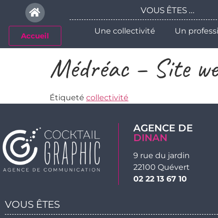
Veuillez
VOUS ÊTES ...
noter
:
Une collectivité
Un profess
Accueil
Ce
site
Médréac – Site w
Web
comprend
un
Étiqueté
collectivité
système
d'accessibilité.
Appuyez
AGENCE DE
sur
DINAN
Ctrl-
9 rue du jardin
F11
22100 Quévert
pour
02 22 13 67 10
adapter
le
VOUS ÊTES
site
Web