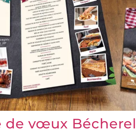
te de vœux Béchere