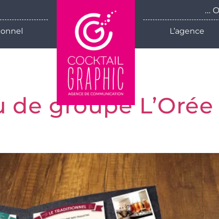
...
ionnel
L’agence
u de groupe L’Orée 